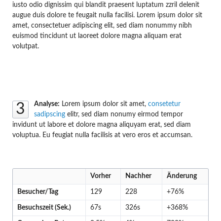
iusto odio dignissim qui blandit praesent luptatum zzril delenit
augue duis dolore te feugait nulla facilisi. Lorem ipsum dolor sit
amet, consectetuer adipiscing elit, sed diam nonummy nibh
euismod tincidunt ut laoreet dolore magna aliquam erat
volutpat.
Analyse:
Lorem ipsum dolor sit amet,
consetetur
3
sadipscing
elitr, sed diam nonumy eirmod tempor
invidunt ut labore et dolore magna aliquyam erat, sed diam
voluptua. Eu feugiat nulla facilisis at vero eros et accumsan.
Vorher
Nachher
Änderung
Besucher/Tag
129
228
+76%
Besuchszeit (Sek.)
67s
326s
+368%