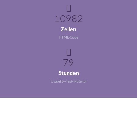
10982
Zeilen
HTML-Code
79
Stunden
Usability-Test-Material
The whole is greater than the
sum of its parts.