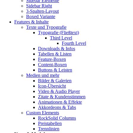
Sidebar Elemente
Sidebar Right
3-Spalten-Layout
Boxed Variante
Features & Inhalte
Texte und Typografie
Typografie (Fließtext)
Third Level
Fourth Level
Downloads & Infos
Tabellen & Listen
Feature-Boxen
Content-Boxen
Buttons & Leisten
Medien und mehr
Bilder & Galerien
Icon-Übersicht
Video & Audio Player
Zitate & Kundenstimmen
Animationen & Effekte
Akkordeons & Tabs
Custom Elements
RockSolid Columns
Preistabellen
Trennlinien