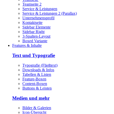
Teamseite 2
Service & Leistungen
Service & Leistungen 2 (Parallax)
Unternehmensprofil
Kontaktseite
Sidebar Elemente
Sidebar Right
3-Spalten-Layout
Boxed Variante
Features & Inhalte
Text und Typografie
Typografie (Fließtext)
Downloads & Infos
Tabellen & Listen
Feature-Boxen
Content-Boxen
Buttons & Leisten
Medien und mehr
Bilder & Galerien
Icon-Übersicht