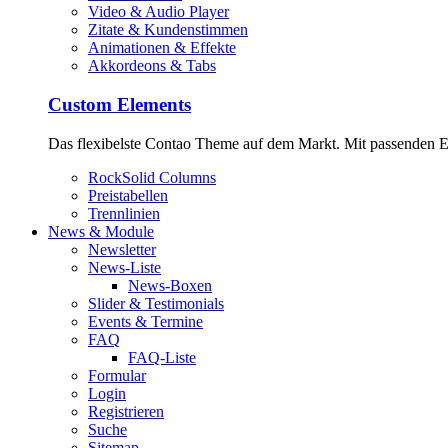
Video & Audio Player
Zitate & Kundenstimmen
Animationen & Effekte
Akkordeons & Tabs
Custom Elements
Das flexibelste Contao Theme auf dem Markt. Mit passenden Ele
RockSolid Columns
Preistabellen
Trennlinien
News & Module
Newsletter
News-Liste
News-Boxen
Slider & Testimonials
Events & Termine
FAQ
FAQ-Liste
Formular
Login
Registrieren
Suche
Sitemap