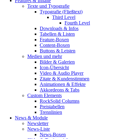
Features & Inhalte
Texte und Typografie
Typografie (Fließtext)
Third Level
Fourth Level
Downloads & Infos
Tabellen & Listen
Feature-Boxen
Content-Boxen
Buttons & Leisten
Medien und mehr
Bilder & Galerien
Icon-Übersicht
Video & Audio Player
Zitate & Kundenstimmen
Animationen & Effekte
Akkordeons & Tabs
Custom Elements
RockSolid Columns
Preistabellen
Trennlinien
News & Module
Newsletter
News-Liste
News-Boxen