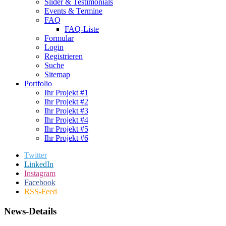
Slider & Testimonials
Events & Termine
FAQ
FAQ-Liste
Formular
Login
Registrieren
Suche
Sitemap
Portfolio
Ihr Projekt #1
Ihr Projekt #2
Ihr Projekt #3
Ihr Projekt #4
Ihr Projekt #5
Ihr Projekt #6
Twitter
LinkedIn
Instagram
Facebook
RSS-Feed
News-Details